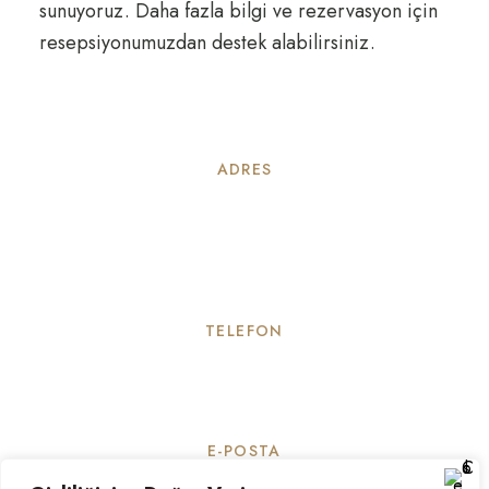
sunuyoruz. Daha fazla bilgi ve rezervasyon için
resepsiyonumuzdan destek alabilirsiniz.
ADRES
Dere Mh. Özkan Yalçın Cd.
Taşhan İş Merkezi No: 11
İç Kapı No: 1, Merkez / Amasya
TELEFON
+90 358 505 0 505
E-POSTA