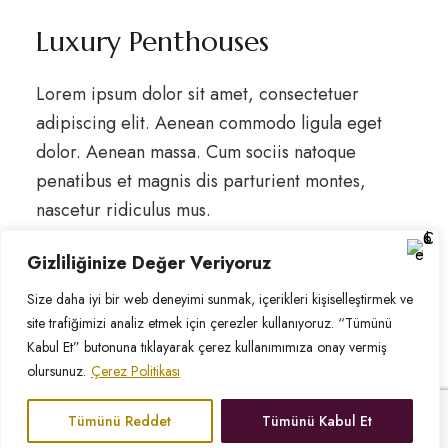
Luxury Penthouses
Lorem ipsum dolor sit amet, consectetuer
adipiscing elit. Aenean commodo ligula eget
dolor. Aenean massa. Cum sociis natoque
penatibus et magnis dis parturient montes,
nascetur ridiculus mus.
CALL US FOR MORE INFORMATION
Gizliliğinize Değer Veriyoruz
+41 22 345 66 77
Size daha iyi bir web deneyimi sunmak, içerikleri kişiselleştirmek ve
site trafiğimizi analiz etmek için çerezler kullanıyoruz. “Tümünü
Kabul Et” butonuna tıklayarak çerez kullanımımıza onay vermiş
olursunuz.
Çerez Politikası
Tümünü Reddet
Tümünü Kabul Et